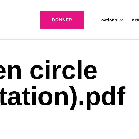
DONNER
actions
ne
en circle
tation).pdf