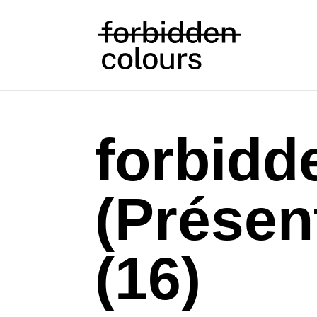
forbidd
(Présen
(16)