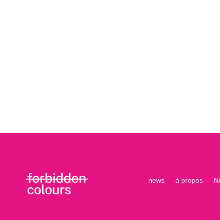
news
à propos
N