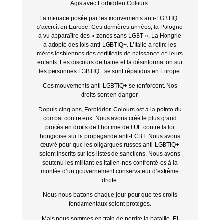
Agis avec Forbidden Colours.
La menace posée par les mouvements anti-LGBTIQ+
s’accroît en Europe. Ces dernières années, la Pologne
a vu apparaître des « zones sans LGBT ». La Hongrie
a adopté des lois anti-LGBTIQ+. L’Italie a retiré les
mères lesbiennes des certificats de naissance de leurs
enfants. Les discours de haine et la désinformation sur
les personnes LGBTIQ+ se sont répandus en Europe.
Ces mouvements anti-LGBTIQ+ se renforcent. Nos
droits sont en danger.
Depuis cinq ans, Forbidden Colours est à la pointe du
combat contre eux. Nous avons créé le plus grand
procès en droits de l’homme de l’UE contre la loi
hongroise sur la propagande anti-LGBT. Nous avons
œuvré pour que les oligarques russes anti-LGBTIQ+
soient inscrits sur les listes de sanctions. Nous avons
soutenu les militant·es italien·nes confronté·es à la
montée d’un gouvernement conservateur d’extrême
droite.
Nous nous battons chaque jour pour que tes droits
fondamentaux soient protégés.
Mais nous sommes en train de perdre la bataille. Et