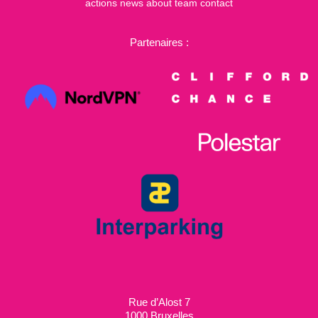
actions
news
about
team
contact
Partenaires :
Rue d’Alost 7
1000 Bruxelles