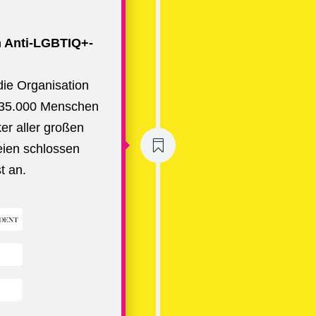
n Anti-LGBTIQ+-
die Organisation
 35.000 Menschen
er aller großen

eien schlossen
t an.