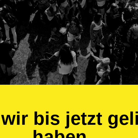
ir bis jetzt gel
haben…