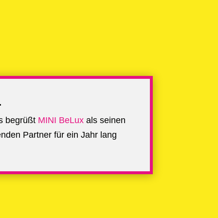
1
s begrüßt
MINI BeLux
als seinen
enden Partner für ein Jahr lang