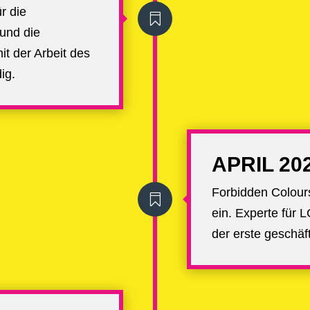
ür die

und die
t der Arbeit des
ig.
APRIL 20
Forbidden Colours

ein. Experte für 
der erste geschäft