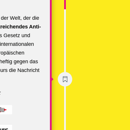
 der Welt, der die
treichendes Anti-
s Gesetz und
internationalen
ropäischen
heftig gegen das
rs die Nachricht

: