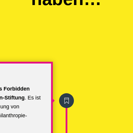
s Forbidden
n-Stiftung
. Es ist

llung von
lanthropie-