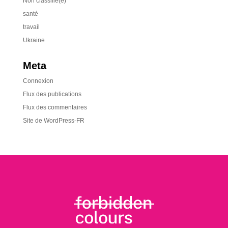
Non classifié(e)
santé
travail
Ukraine
Meta
Connexion
Flux des publications
Flux des commentaires
Site de WordPress-FR