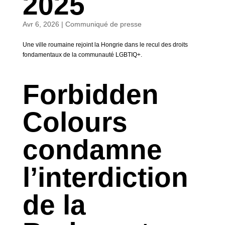
2025
Avr 6, 2026
|
Communiqué de presse
Une ville roumaine rejoint la Hongrie dans le recul des droits
fondamentaux de la communauté LGBTIQ+.
Forbidden
Colours
condamne
l’interdiction
de la