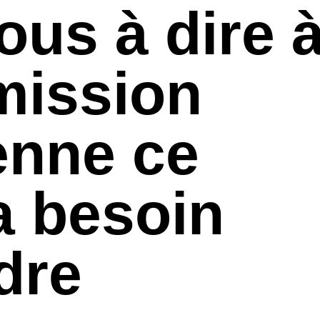
ous à dire 
mission
enne ce
 a besoin
dre