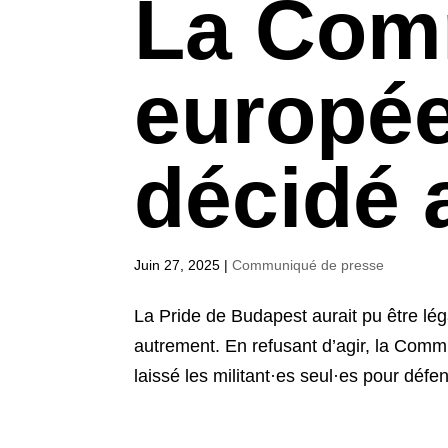
La Com
europée
décidé 
Juin 27, 2025
|
Communiqué de presse
La Pride de Budapest aurait pu être l
autrement. En refusant d’agir, la Commi
laissé les militant·es seul·es pour défe