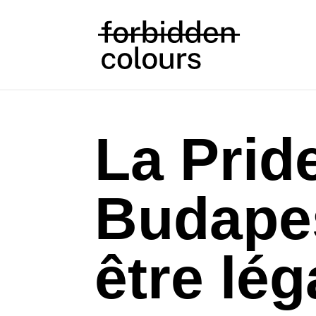
La Prid
Budapes
être lég