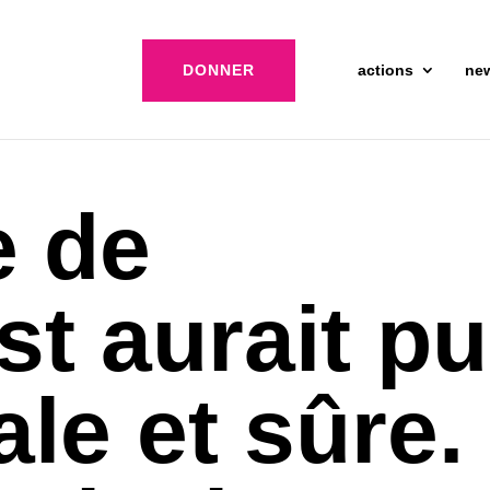
DONNER
actions
ne
e de
t aurait pu
ale et sûre.