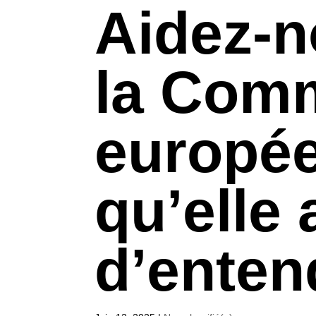
Aidez-n
la Com
europé
qu’elle
d’enten