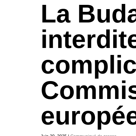
La Buda
interdit
complic
Commis
europé