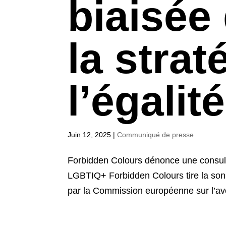
biaisée
la strat
l’égali
Juin 12, 2025
|
Communiqué de presse
Forbidden Colours dénonce une consultat
LGBTIQ+ Forbidden Colours tire la sonn
par la Commission européenne sur l’aven