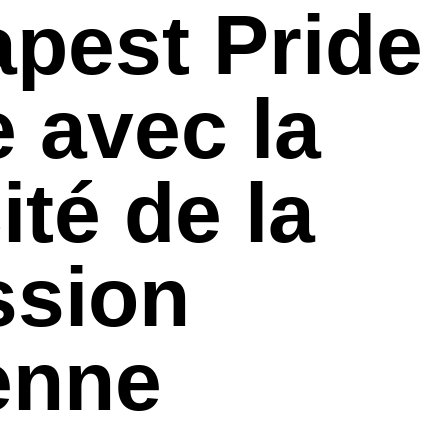
pest Pride
e avec la
ité de la
sion
enne