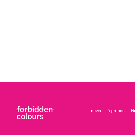
news
à propos
N