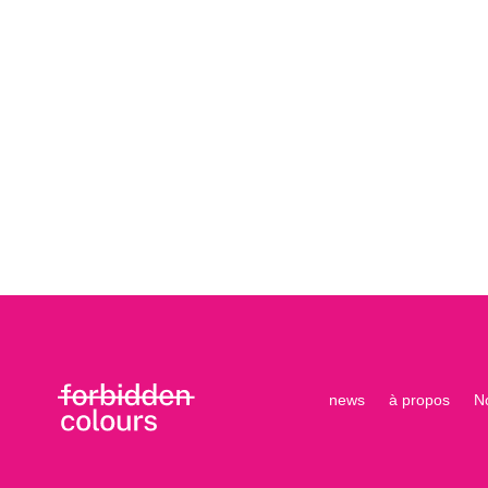
news
à propos
N