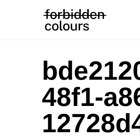
bde212
48f1-a8
12728d4