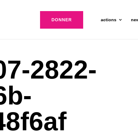
DONNER
actions
ne
07-2822-
6b-
8f6af