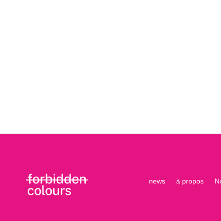
news
à propos
N