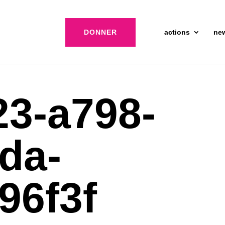
DONNER
actions
ne
3-a798-
da-
96f3f