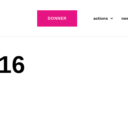
DONNER
actions
ne
 16