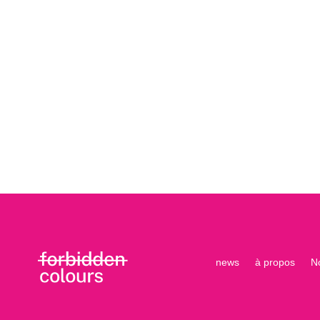
news
à propos
N