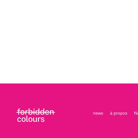
news
à propos
N