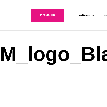
DONNER
actions
ne
M_logo_Bl