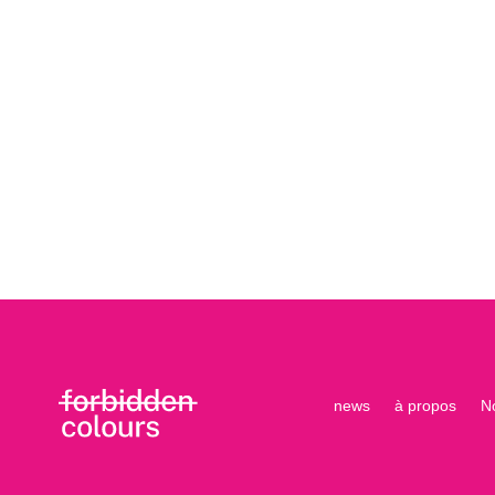
news
à propos
N