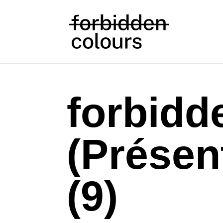
forbidd
(Présen
(9)