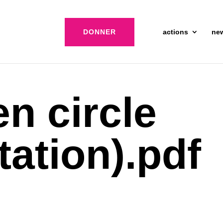
DONNER
actions
ne
en circle
tation).pdf