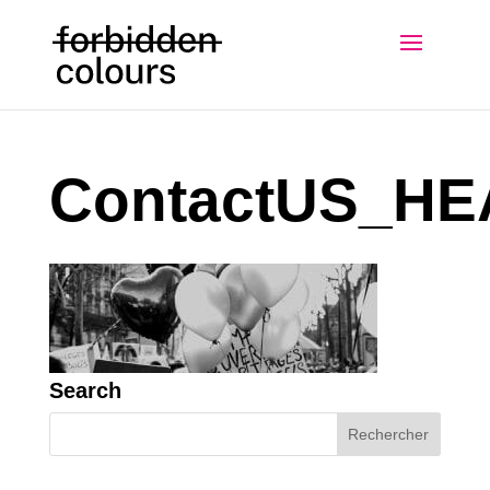
ContactUS_H
Search