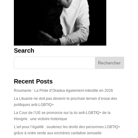
Search
Recent Posts
Roumanie : La Pride d’Oradea également interdite en 2026
La Lituanie ne doit pas devenir le prochain terrain d’essai des
politiques anti-LGBTIQ+
La Cour de l’UE se prononce sur la loi anti-LGBTIQ+ de la
Hongrie : une victoire historique
L’art pour l’égalité : soutenez les droits des personnes LGBTIQ+
grâce à notre vente aux enchères caritative annuelle