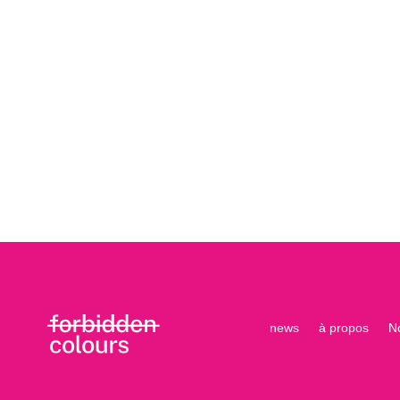
news
à propos
N