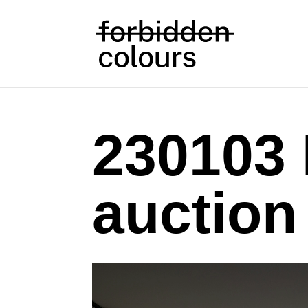
230103
auction
Lecteur
vidéo