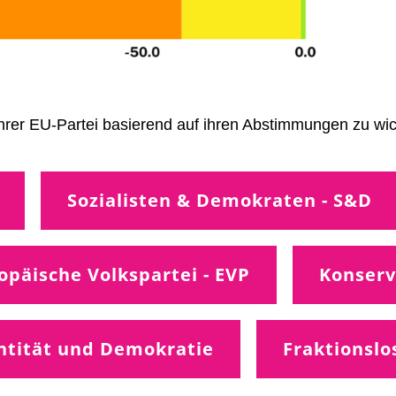
ihrer EU-Partei basierend auf ihren Abstimmungen zu w
Sozialisten & Demokraten - S&D
opäische Volkspartei - EVP
Konserv
entität und Demokratie
Fraktionslo