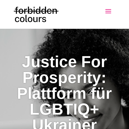
Justice For
Prosperity:
Plattform für
LGBTIQ+
Ukrainer