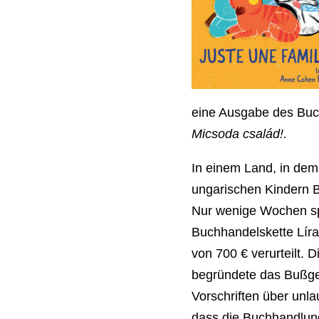
eine Ausgabe des Buch
Micsoda család!.
In einem Land, in dem
ungarischen Kindern Bei
Nur wenige Wochen spä
Buchhandelskette Líra
von 700 € verurteilt.
begründete das Bußge
Vorschriften über unla
dass die Buchhandlung