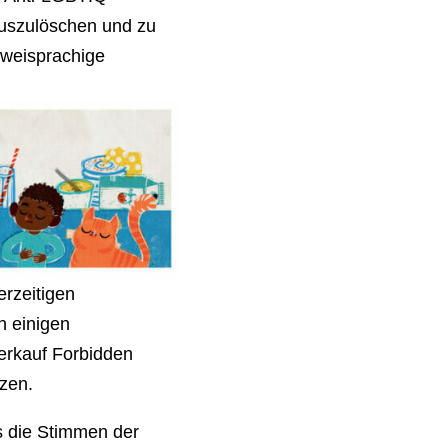
uszulöschen und zu
zweisprachige
erzeitigen
 einigen
erkauf Forbidden
zen.
s die Stimmen der