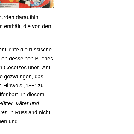
wurden daraufhin
 enthält, die von den
ntlichte die russische
sion desselben Buches
n Gesetzes über „Anti-
re gezwungen, das
m Hinweis „18+“ zu
ffenbart. In diesem
ütter, Väter und
uen
in Russland nicht
nen und