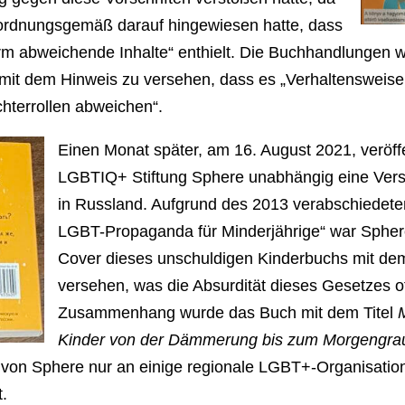
 ordnungsgemäß darauf hingewiesen hatte, dass
m abweichende Inhalte“ enthielt. Die Buchhandlungen 
 mit dem Hinweis zu versehen, dass es „Verhaltensweisen
chterrollen abweichen“.
Einen Monat später, am 16. August 2021, veröffe
LGBTIQ+ Stiftung Sphere unabhängig eine Ver
in Russland. Aufgrund des 2013 verabschiedete
LGBT-Propaganda für Minderjährige“ war Sphe
Cover dieses unschuldigen Kinderbuchs mit de
versehen, was die Absurdität dieses Gesetzes o
Zusammenhang wurde das Buch mit dem Titel
M
Kinder von der Dämmerung bis zum Morgengra
 von Sphere nur an einige regionale LGBT+-Organisatio
t.