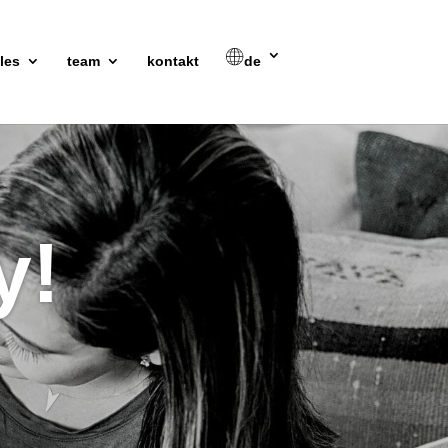
les
team
kontakt
de
y!