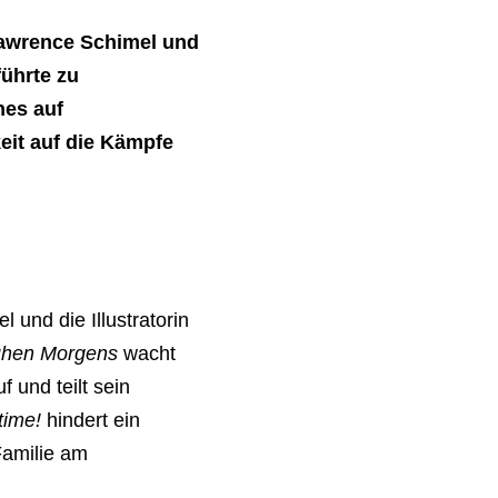
Lawrence Schimel und
führte zu
hes auf
eit auf die Kämpfe
 und die Illustratorin
rühen Morgens
wacht
 und teilt sein
ytime!
hindert ein
Familie am