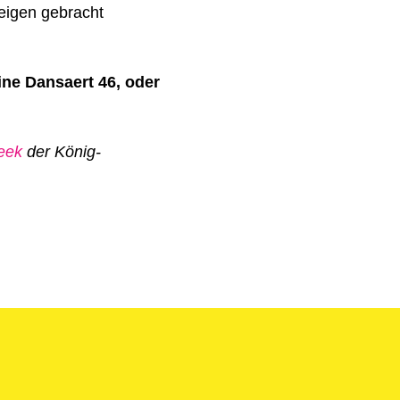
eigen gebracht
ine Dansaert 46, oder
eek
der König-