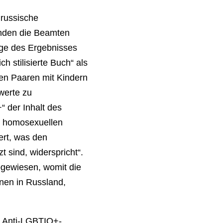
russische
anden die Beamten
age des Ergebnisses
h stilisierte Buch“ als
hen Paaren mit Kindern
nwerte zu
“ der Inhalt des
zu homosexuellen
ert, was den
t sind, widerspricht“.
bgewiesen, womit die
nen in Russland,
n Anti-LGBTIQ+-