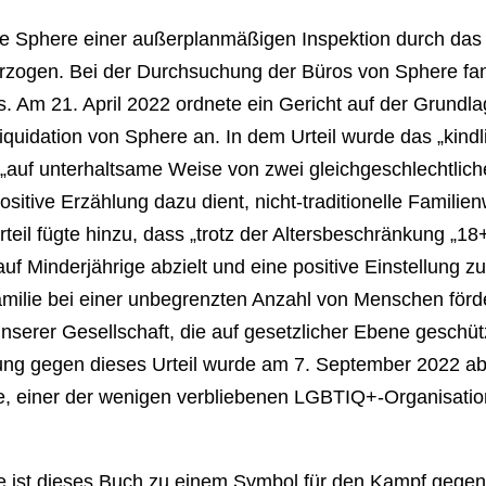
e Sphere einer außerplanmäßigen Inspektion durch das 
erzogen. Bei der Durchsuchung der Büros von Sphere f
 Am 21. April 2022 ordnete ein Gericht auf der Grundl
quidation von Sphere an. In dem Urteil wurde das „kindlic
 „auf unterhaltsame Weise von zwei gleichgeschlechtlic
ositive Erzählung dazu dient, nicht-traditionelle Familie
rteil fügte hinzu, dass „trotz der Altersbeschränkung „18+
auf Minderjährige abzielt und eine positive Einstellung 
milie bei einer unbegrenzten Anzahl von Menschen förd
unserer Gesellschaft, die auf gesetzlicher Ebene geschütz
tung gegen dieses Urteil wurde am 7. September 2022 a
e, einer der wenigen verbliebenen LGBTIQ+-Organisatio
se ist dieses Buch zu einem Symbol für den Kampf gege