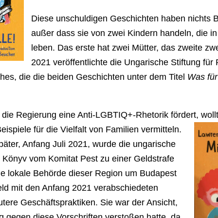
Diese unschuldigen Geschichten haben nichts B
außer dass sie von zwei Kindern handeln, die 
leben. Das erste hat zwei Mütter, das zweite zwe
2021 veröffentlichte die Ungarische Stiftung fü
es, die die beiden Geschichten unter dem Titel
Was für
 die Regierung eine Anti-LGBTIQ+-Rhetorik fördert, woll
spiele für die Vielfalt von Familien vermitteln.
ter, Anfang Juli 2021, wurde die ungarische
 Könyv vom Komitat Pest zu einer Geldstrafe
 Die lokale Behörde dieser Region um Budapest
ld mit den Anfang 2021 verabschiedeten
utere Geschäftspraktiken. Sie war der Ansicht,
 gegen diese Vorschriften verstoßen hatte, da