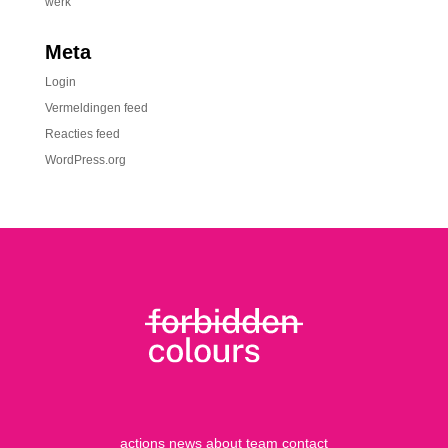
werk
Meta
Login
Vermeldingen feed
Reacties feed
WordPress.org
actions
news
about
team
contact