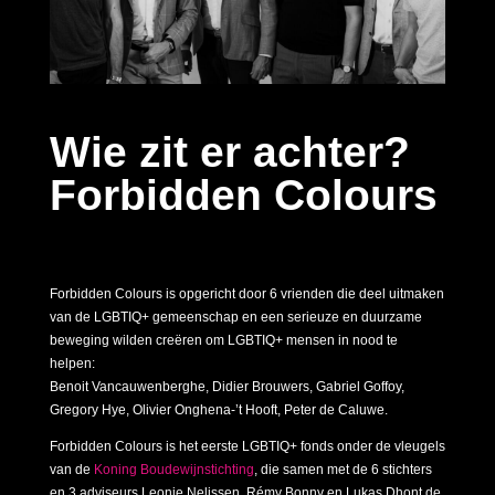
Wie zit er achter?
Forbidden Colours
Forbidden Colours is opgericht door 6 vrienden die deel uitmaken
van de LGBTIQ+ gemeenschap en een serieuze en duurzame
beweging wilden creëren om LGBTIQ+ mensen in nood te
helpen:
Benoit Vancauwenberghe, Didier Brouwers, Gabriel Goffoy,
Gregory Hye, Olivier Onghena-’t Hooft, Peter de Caluwe.
Forbidden Colours is het eerste LGBTIQ+ fonds onder de vleugels
van de
Koning Boudewijnstichting
, die samen met de 6 stichters
en 3 adviseurs Leonie Nelissen, Rémy Bonny en Lukas Dhont de