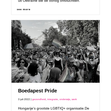
uit Oekraïne die de oorlog ontvluchtten.
see more
Boedapest Pride
3 juli 2022 |
gezondheid
,
integratie
,
onderwijs
,
werk
Hongarije's grootste LGBTIQ+ organisatie.De