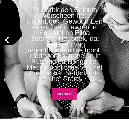
Bij Forbidden Colours
verscheen het
kinderboek 'Gewoon Een
Gezin' van Lawrence
Schimel en Elina
Braslina. Het boek, dat
het leven van
regenboogfamilies toont,
leidde tot controverse in
Rusland en Hongarije.
Met de publicatie van het
boek in het Nederlands
en het Frans...
lees meer