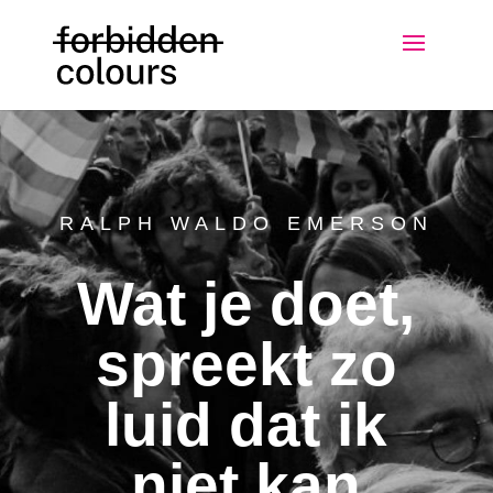
RALPH WALDO EMERSON
Wat je doet,
spreekt zo
luid dat ik
niet kan