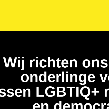
Wij richten ons
onderlinge 
ussen LGBTIQ+ 
en democr