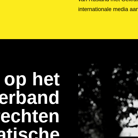
internationale media aan
 op het
verband
rechten
atische