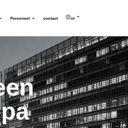
Personeel
contact
nl
een
opa