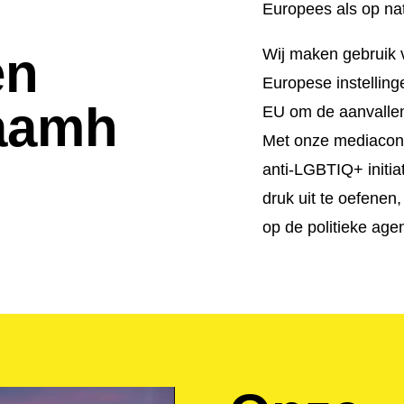
Europees als op nat
en
Wij maken gebruik v
Europese instelling
aamh
EU om de aanvalle
Met onze mediacont
anti-LGBTIQ+ initia
druk uit te oefenen
op de politieke ag