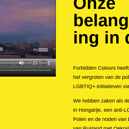
Onze
belang
ing in
Forbidden Colours heeft 
het vergroten van de pol
LGBTIQ+-initiatieven vi
We hebben zaken als d
in Hongarije, een anti-
Polen en de noden van 
van Rusland met Oekraïn