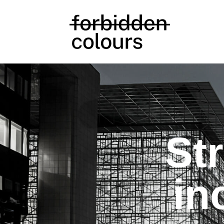
St
in