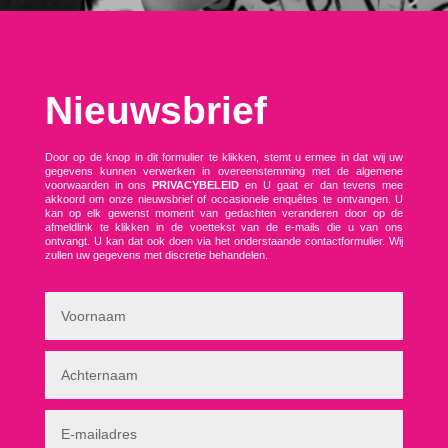
Nieuwsbrief
Door op de knop in dit formulier te klikken, stemt u ermee in dat wij uw
gegevens kunnen verwerken in overeenstemming met de algemene
voorwaarden in ons
PRIVACYBELEID
en U gaat er dan tevens mee
akkoord om onze nieuwsbrief of occasionele enquêtes te ontvangen. U
kan op elk gewenst moment van gedachten veranderen door op de
afmeldlink te klikken in de voettekst van de e-mails die u van ons
ontvangt. U kan dat ook doen via het onderstaande contactformulier. Wij
zullen uw gegevens met discretie behandelen.