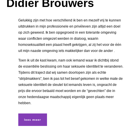
Didier Brouwers
Gelukkig zijn met hoe verschillend ik ben en mezelf vrij te kunnen
uitdrukken in mijn professionele en privéleven zijn altijd een doel
op zich geweest. Ik ben opgegroeid in een tolerante omgeving
waar conflicten omgezet werden in dialoog, waarin
homoseksualiteit een plaast heeft gekrijgen, al zij het voor de één
uit mijn naaste omgeving iets makkelijker dan voor de ander .
Toen ik uit de kast kwam, nam ook iemand waar ik dichtbij stond
de essentiële beslissing om haar seksuele identiteit te veranderen.
Tijdens dit traject dat wij samen doorlopen zijn als echte
“strijdmakkers”, ben ik pas tot het besef gekomen in welke mate de
seksuele identiteit de sleutel tot iemands leven is, ongeacht de
prijs die ervoor betaald moet worden en de “gevechten” die in
onze hedendaagse maatschappij eigenlijk geen plaats meer
hebben.
lees meer