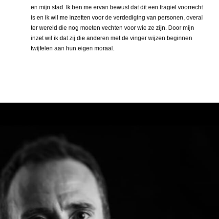
en mijn stad. Ik ben me ervan bewust dat dit een fragiel voorrecht
is en ik wil me inzetten voor de verdediging van personen, overal
ter wereld die nog moeten vechten voor wie ze zijn. Door mijn
inzet wil ik dat zij die anderen met de vinger wijzen beginnen
twijfelen aan hun eigen moraal.