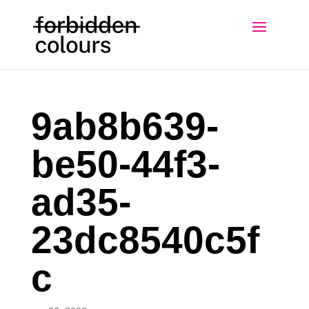
9ab8b639-
be50-44f3-
ad35-
23dc8540c5f
c