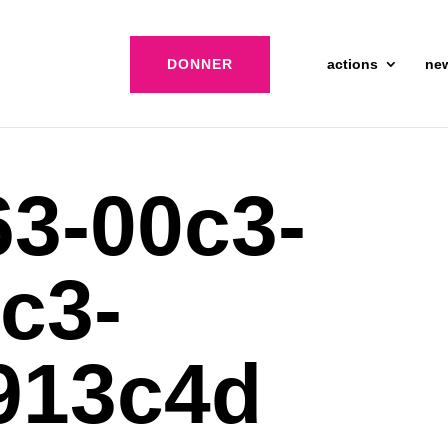
DONNER
actions
ne
3-00c3-
c3-
913c4d