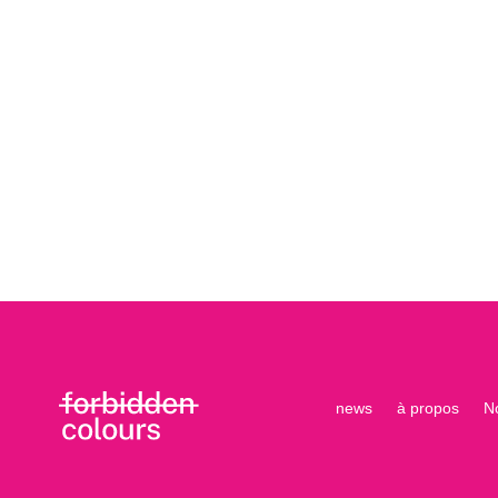
news
à propos
N