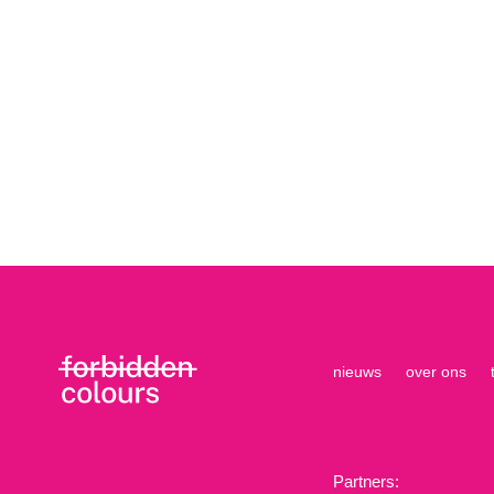
nieuws
over ons
Partners: