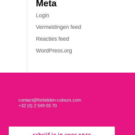
Meta
Login
Vermeldingen feed
Reacties feed
WordPress.org
contact@forbidden-colours.com
+
32 (0) 2 549 03 70
schrijf je in voor onze