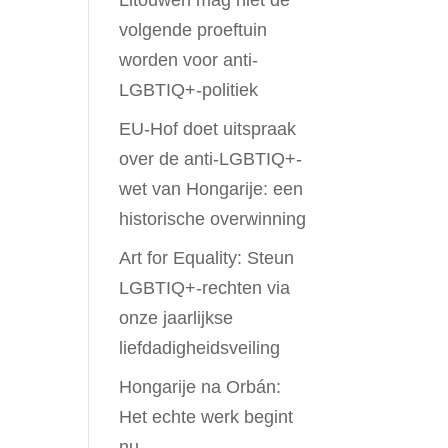
Litouwen mag niet de
volgende proeftuin
worden voor anti-
LGBTIQ+-politiek
EU-Hof doet uitspraak
over de anti-LGBTIQ+-
wet van Hongarije: een
historische overwinning
Art for Equality: Steun
LGBTIQ+-rechten via
onze jaarlijkse
liefdadigheidsveiling
Hongarije na Orbán:
Het echte werk begint
nu