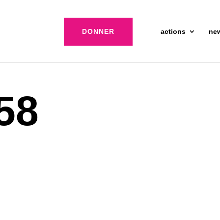
DONNER
actions
ne
58