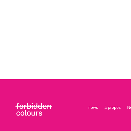
news
à propos
N