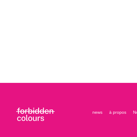
news
à propos
N