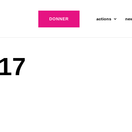
DONNER
actions
ne
 17