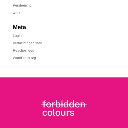
Persbericht
werk
Meta
Login
Vermeldingen feed
Reacties feed
WordPress.org