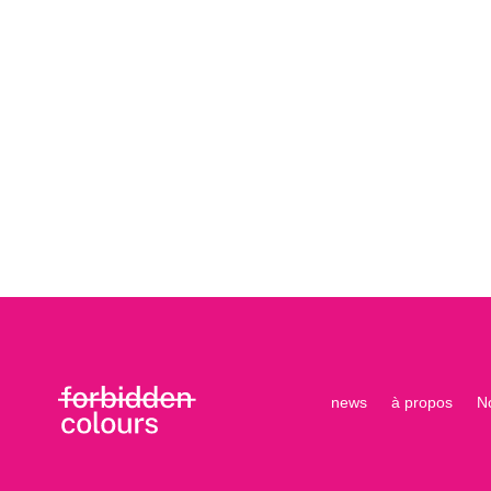
news
à propos
N