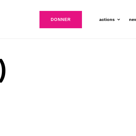
DONNER
actions
ne
)