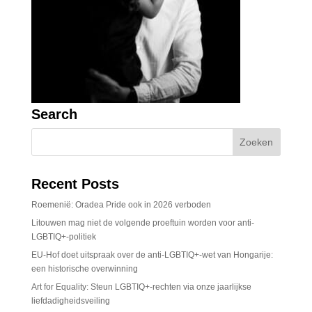
Search
Recent Posts
Roemenië: Oradea Pride ook in 2026 verboden
Litouwen mag niet de volgende proeftuin worden voor anti-
LGBTIQ+-politiek
EU-Hof doet uitspraak over de anti-LGBTIQ+-wet van Hongarije:
een historische overwinning
Art for Equality: Steun LGBTIQ+-rechten via onze jaarlijkse
liefdadigheidsveiling