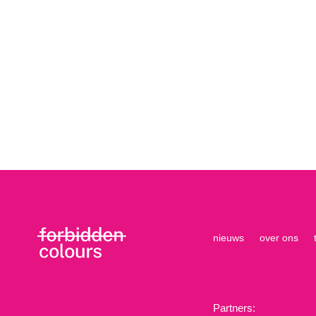
nieuws
over ons
Partners: