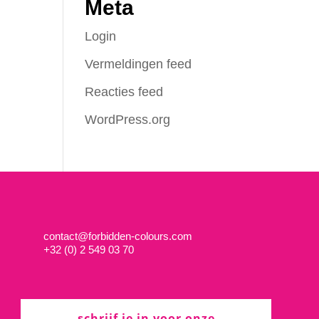
Meta
Login
Vermeldingen feed
Reacties feed
WordPress.org
contact@forbidden-colours.com
+
32 (0) 2 549 03 70
schrijf je in voor onze