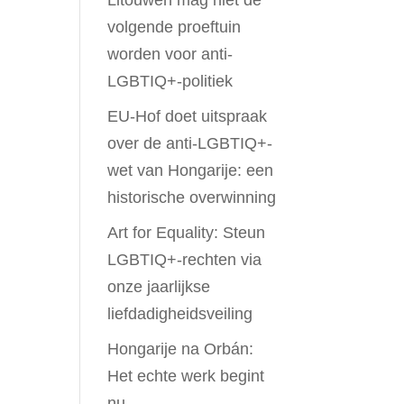
Litouwen mag niet de
volgende proeftuin
worden voor anti-
LGBTIQ+-politiek
EU-Hof doet uitspraak
over de anti-LGBTIQ+-
wet van Hongarije: een
historische overwinning
Art for Equality: Steun
LGBTIQ+-rechten via
onze jaarlijkse
liefdadigheidsveiling
Hongarije na Orbán:
Het echte werk begint
nu