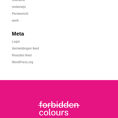
Oekraïne
onderwijs
Persbericht
werk
Meta
Login
Vermeldingen feed
Reacties feed
WordPress.org