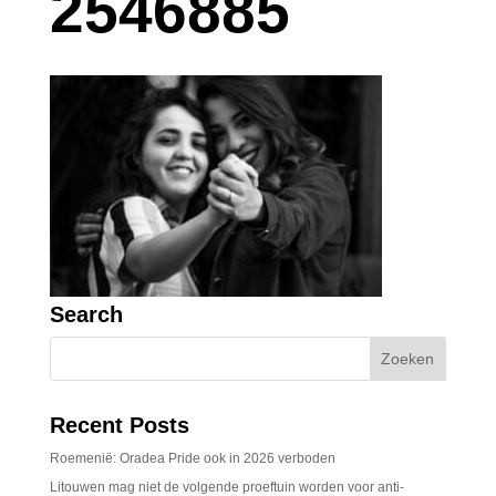
2546885
Search
Recent Posts
Roemenië: Oradea Pride ook in 2026 verboden
Litouwen mag niet de volgende proeftuin worden voor anti-