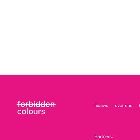
nieuws
over ons
Partners: