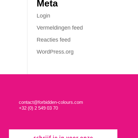
Meta
Login
Vermeldingen feed
Reacties feed
WordPress.org
contact@forbidden-colours.com
+
32 (0) 2 549 03 70
schrijf je in voor onze