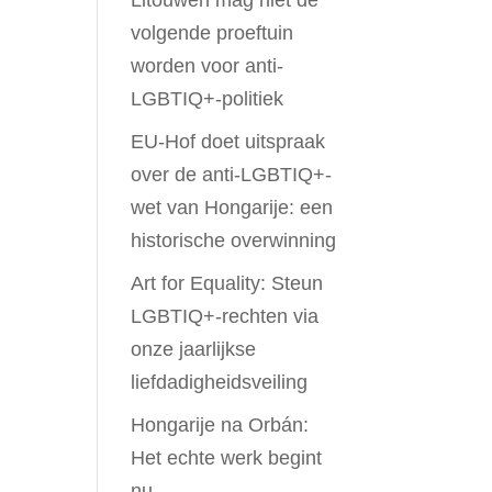
Litouwen mag niet de
volgende proeftuin
worden voor anti-
LGBTIQ+-politiek
EU-Hof doet uitspraak
over de anti-LGBTIQ+-
wet van Hongarije: een
historische overwinning
Art for Equality: Steun
LGBTIQ+-rechten via
onze jaarlijkse
liefdadigheidsveiling
Hongarije na Orbán:
Het echte werk begint
nu