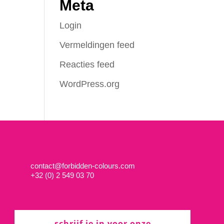
Meta
Login
Vermeldingen feed
Reacties feed
WordPress.org
contact@forbidden-colours.com
+
32 (0) 2 549 03 70
schrijf je in voor onze