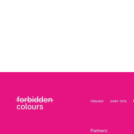
nieuws
over ons
Partners: