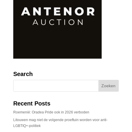
Search
Recent Posts
Roemenië: Oradea Pride ook in 2026 verboden
Litouwen mag niet de volgende proeftuin worden voor anti-
LGBTIQ+-politiek