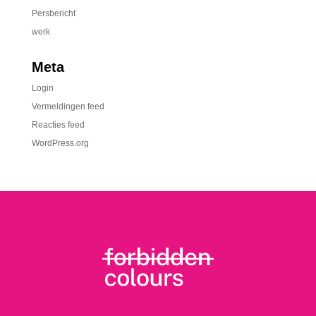
Persbericht
werk
Meta
Login
Vermeldingen feed
Reacties feed
WordPress.org