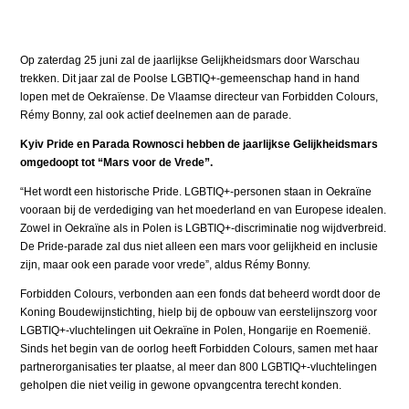
Op zaterdag 25 juni zal de jaarlijkse Gelijkheidsmars door Warschau
trekken. Dit jaar zal de Poolse LGBTIQ+-gemeenschap hand in hand
lopen met de Oekraïense. De Vlaamse directeur van Forbidden Colours,
Rémy Bonny, zal ook actief deelnemen aan de parade.
Kyiv Pride en Parada Rownosci hebben de jaarlijkse Gelijkheidsmars
omgedoopt tot “Mars voor de Vrede”.
“Het wordt een historische Pride. LGBTIQ+-personen staan in Oekraïne
vooraan bij de verdediging van het moederland en van Europese idealen.
Zowel in Oekraïne als in Polen is LGBTIQ+-discriminatie nog wijdverbreid.
De Pride-parade zal dus niet alleen een mars voor gelijkheid en inclusie
zijn, maar ook een parade voor vrede”, aldus Rémy Bonny.
Forbidden Colours, verbonden aan een fonds dat beheerd wordt door de
Koning Boudewijnstichting, hielp bij de opbouw van eerstelijnszorg voor
LGBTIQ+-vluchtelingen uit Oekraïne in Polen, Hongarije en Roemenië.
Sinds het begin van de oorlog heeft Forbidden Colours, samen met haar
partnerorganisaties ter plaatse, al meer dan 800 LGBTIQ+-vluchtelingen
geholpen die niet veilig in gewone opvangcentra terecht konden.