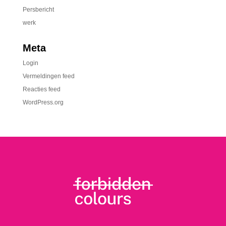
Persbericht
werk
Meta
Login
Vermeldingen feed
Reacties feed
WordPress.org