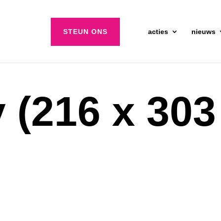
STEUN ONS
acties
nieuws
y (216 x 303