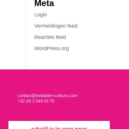
Meta
Login
Vermeldingen feed
Reacties feed
WordPress.org
contact@forbidden-colours.com
+
32 (0) 2 549 03 70
schrijf je in voor onze