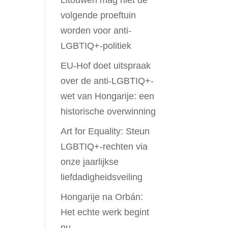
Litouwen mag niet de
volgende proeftuin
worden voor anti-
LGBTIQ+-politiek
EU-Hof doet uitspraak
over de anti-LGBTIQ+-
wet van Hongarije: een
historische overwinning
Art for Equality: Steun
LGBTIQ+-rechten via
onze jaarlijkse
liefdadigheidsveiling
Hongarije na Orbán:
Het echte werk begint
nu