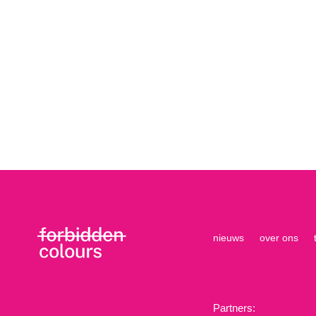
nieuws
over ons
Partners: