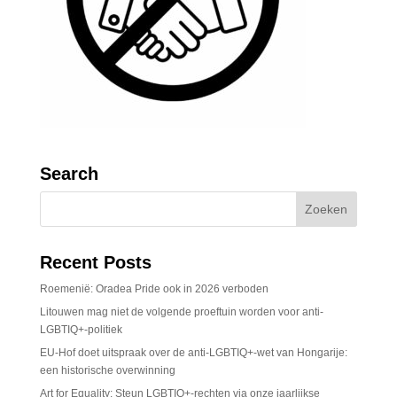
Search
Recent Posts
Roemenië: Oradea Pride ook in 2026 verboden
Litouwen mag niet de volgende proeftuin worden voor anti-
LGBTIQ+-politiek
EU-Hof doet uitspraak over de anti-LGBTIQ+-wet van Hongarije:
een historische overwinning
Art for Equality: Steun LGBTIQ+-rechten via onze jaarlijkse