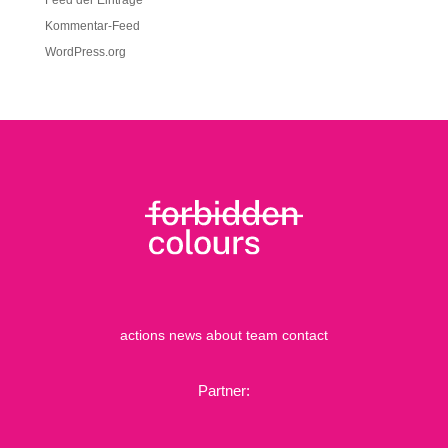
Feed der Einträge
Kommentar-Feed
WordPress.org
actions
news
about
team
contact
Partner: