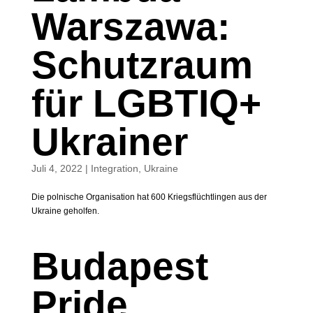
Warszawa:
Schutzraum
für LGBTIQ+
Ukrainer
Juli 4, 2022
|
Integration
,
Ukraine
Die polnische Organisation hat 600 Kriegsflüchtlingen aus der
Ukraine geholfen.
Budapest
Pride