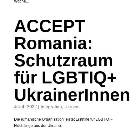
Woche...
ACCEPT
Romania:
Schutzraum
für LGBTIQ+
UkrainerInnen
Juli 4, 2022
|
Integration
,
Ukraine
Die rumänische Organisation leistet Ersthilfe für LGBTIQ+-
Flüchtlinge aus der Ukraine.