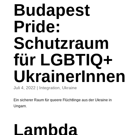
Budapest
Pride:
Schutzraum
für LGBTIQ+
UkrainerInnen
Juli 4, 2022
|
Integration
,
Ukraine
Ein sicherer Raum für queere Flüchtlinge aus der Ukraine in
Ungarn.
Lambda