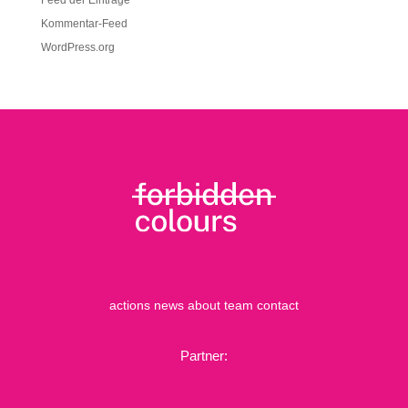
Feed der Einträge
Kommentar-Feed
WordPress.org
actions
news
about
team
contact
Partner: