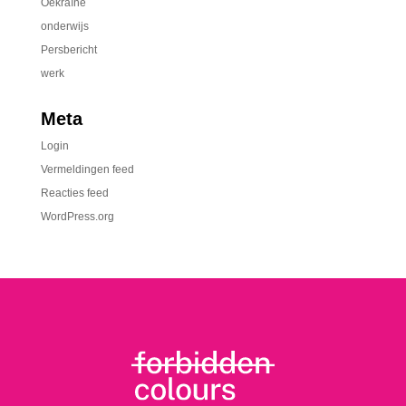
Oekraïne
onderwijs
Persbericht
werk
Meta
Login
Vermeldingen feed
Reacties feed
WordPress.org