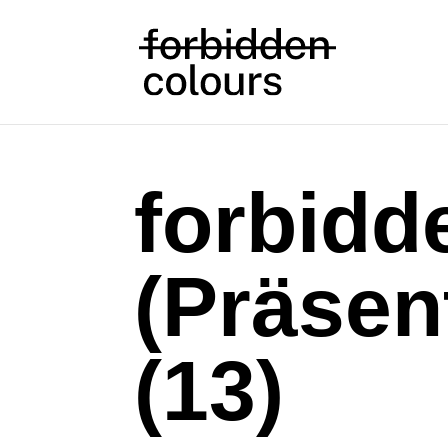
forbidd
(Präsen
(13)