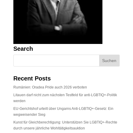
Search
Recent Posts
Rumänien: Oradea Pride auch 2026 verboten
Litauen darf nicht zum nächsten Testfeld für anti-LGBTIQ+-Politik
werden
EU-Gerichtshof urteilt über Ungarns Anti-LGBTIQ+-Gesetz: Ein
wegweisender Sieg
Kunst für Gleichberechtigung: Unterstützen Sie LGBTIQ+-Rechte
durch unsere jährliche Wohltätigkeitsauktion