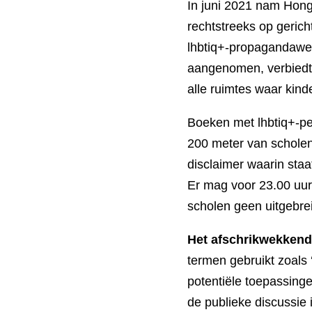
In juni 2021 nam Hong
rechtstreeks op geric
lhbtiq+-propagandawet
aangenomen, verbiedt 
alle ruimtes waar kin
Boeken met lhbtiq+-p
200 meter van scholen
disclaimer waarin staat
Er mag voor 23.00 uur
scholen geen uitgebre
Het afschrikwekkende
termen gebruikt zoals 
potentiële toepassinge
de publieke discussie