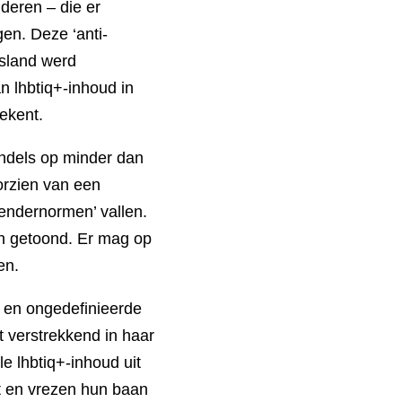
deren – die er
en. Deze ‘anti-
usland werd
 lhbtiq+-inhoud in
tekent.
ndels op minder dan
orzien van een
 gendernormen’ vallen.
n getoond. Er mag op
en.
en ongedefinieerde
t verstrekkend in haar
e lhbtiq+-inhoud uit
t en vrezen hun baan