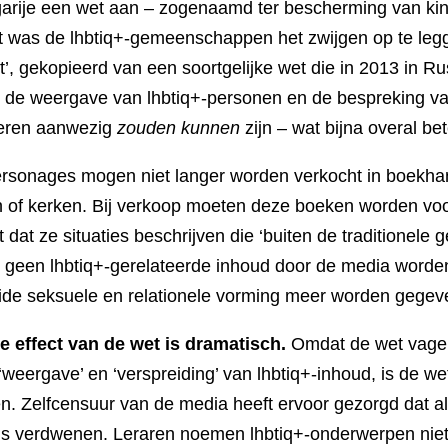
arije een wet aan – zogenaamd ter bescherming van kin
ht was de lhbtiq+-gemeenschappen het zwijgen op te legg
’, gekopieerd van een soortgelijke wet die in 2013 in R
de weergave van lhbtiq+-personen en de bespreking van
deren aanwezig
zouden kunnen
zijn – wat bijna overal be
ersonages mogen niet langer worden verkocht in boekha
 of kerken. Bij verkoop moeten deze boeken worden vo
 dat ze situaties beschrijven die ‘buiten de traditionele
 geen lhbtiq+-gerelateerde inhoud door de media worde
ide seksuele en relationele vorming meer worden gegev
 effect van de wet is dramatisch.
Omdat de wet vage 
‘weergave’ en ‘verspreiding’ van lhbtiq+-inhoud, is de we
n. Zelfcensuur van de media heeft ervoor gezorgd dat all
 is verdwenen. Leraren noemen lhbtiq+-onderwerpen nie