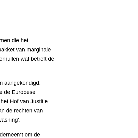
men die het
pakket van marginale
rhullen wat betreft de
ijn aangekondigd,
ie de Europese
het Hof van Justitie
an de rechten van
washing’.
onderneemt om de