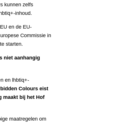
rs kunnen zelfs
lhbtiq+-inhoud.
e EU en de EU-
 Europese Commissie in
e starten.
s niet aanhangig
n en lhbtiq+-
bidden Colours eist
 maakt bij het Hof
pige maatregelen om