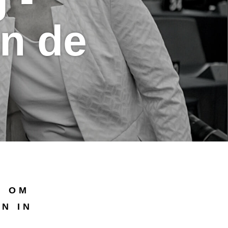
an de
e
S OM
N IN