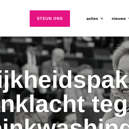
STEUN ONS
acties
nieuws
ijkheidspak
nklacht te
pinkwashing