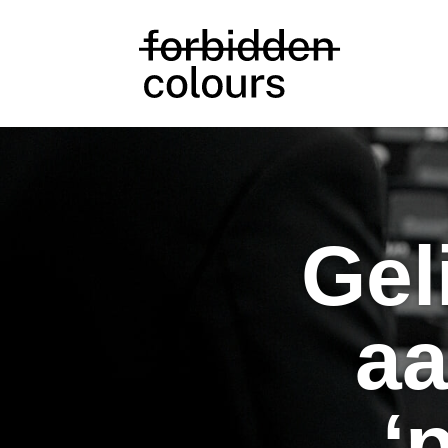
Gel
aa
‘