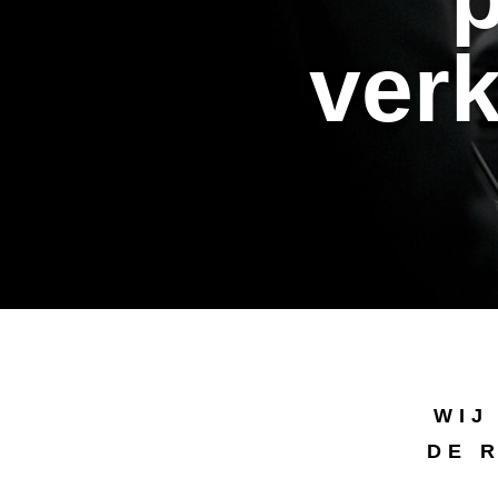
verk
WIJ
DE 