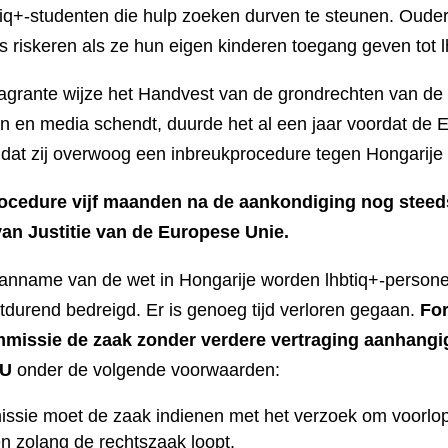
btiq+-studenten die hulp zoeken durven te steunen. Oude
ies riskeren als ze hun eigen kinderen toegang geven tot 
agrante wijze het Handvest van de grondrechten van d
ten en media schendt, duurde het al een jaar voordat de
dat zij overwoog een inbreukprocedure tegen Hongarije t
rocedure vijf maanden na de aankondiging nog steed
van Justitie van de Europese Unie.
aanname van de wet in Hongarije worden lhbtiq+-persone
tdurend bedreigd. Er is genoeg tijd verloren gegaan.
For
missie de zaak zonder verdere vertraging aanhangig
EU
onder de volgende voorwaarden:
sie moet de zaak indienen met het verzoek om voorlo
en zolang de rechtszaak loopt.