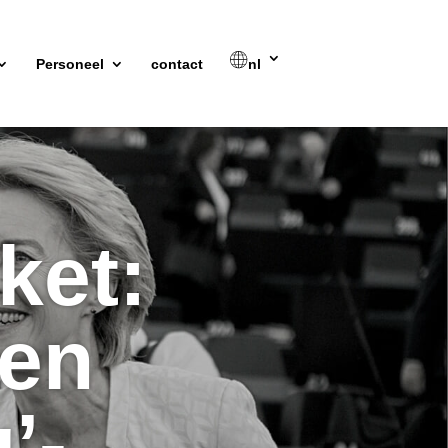
Personeel
contact
nl
ket:
gen
’-