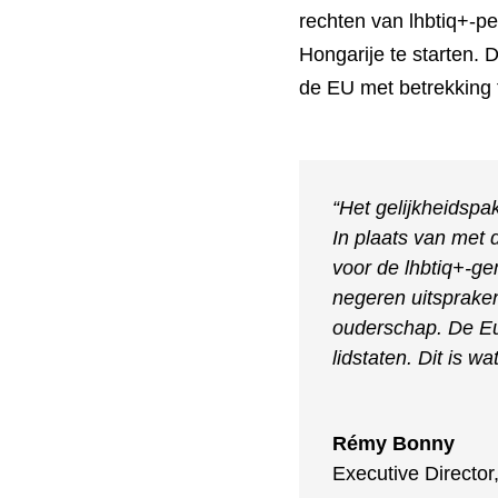
rechten van lhbtiq+-pe
Hongarije te starten. 
de EU met betrekking 
“Het gelijkheidspa
In plaats van met 
voor de lhbtiq+-g
negeren uitspraken
ouderschap. De Eur
lidstaten. Dit is w
Rémy Bonny
Executive Director