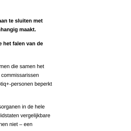
aan te sluiten met
nhangig maakt.
 het falen van de
omen die samen het
r commissarissen
hbtiq+-personen beperkt
dsorganen in de hele
idstaten vergelijkbare
anen niet – een