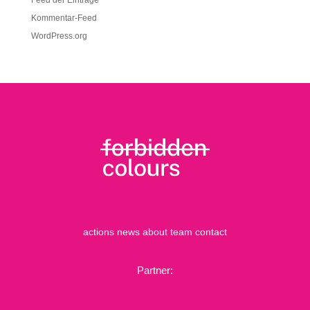
Feed der Einträge
Kommentar-Feed
WordPress.org
actions
news
about
team
contact
Partner: